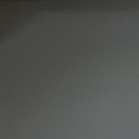
A
T
I
O
N