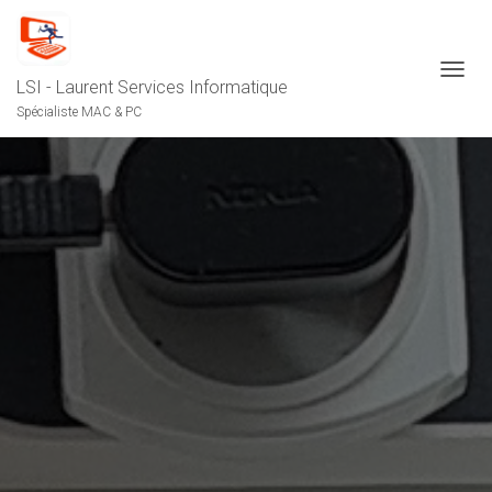
LSI - Laurent Services Informatique
O
U
Spécialiste MAC & PC
V
R
I
R
/
F
E
R
M
E
R
L
A
N
A
V
I
G