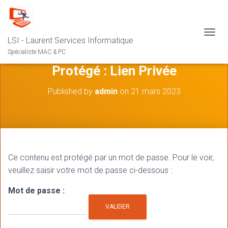
LSI - Laurent Services Informatique
O
U
Spécialiste MAC & PC
V
Protégé : Lien Privée
R
I
R
Published by
admin
on
21 mars 2023
/
F
E
R
M
E
R
Ce contenu est protégé par un mot de passe. Pour le voir,
L
veuillez saisir votre mot de passe ci-dessous :
A
N
Mot de passe :
A
V
I
G