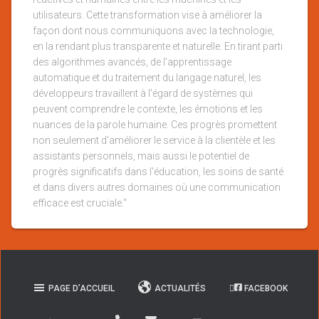
utilisateurs. Cette transformation vise à améliorer la
façon dont nous communiquons avec la technologie,
en la rendant plus transparente et naturelle. En tirant parti
des algorithmes avancés, de l'apprentissage
automatique et du traitement du langage naturel, les
développeurs travaillent à l'égard de systèmes qui
peuvent comprendre le contexte, les émotions et les
nuances de la parole humaine. Ces progrès promettent
non seulement d'améliorer le service à la clientèle et les
assistants personnels, mais aussi le potentiel de
progrès significatifs dans l'éducation, les soins de santé
et dans divers autres domaines où une communication
efficace est cruciale."
PAGE D’ACCUEIL
ACTUALITÉS
FACEBOOK