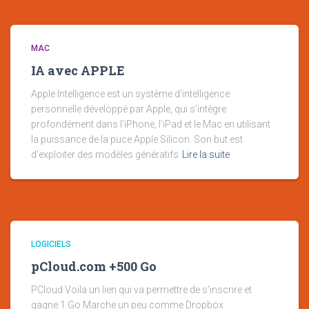
MAC
IA avec APPLE
Apple Intelligence est un système d’intelligence
personnelle développé par Apple, qui s’intègre
profondément dans l’iPhone, l’iPad et le Mac en utilisant
la puissance de la puce Apple Silicon. Son but est
d’exploiter des modèles génératifs
Lire la suite
LOGICIELS
pCloud.com +500 Go
PCloud Voila un lien qui va permettre de s’inscrire et
gagne 1 Go Marche un peu comme Dropbox