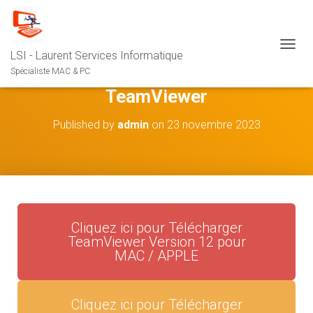
LSI - Laurent Services Informatique
O
U
Spécialiste MAC & PC
V
TeamViewer
R
I
R
Published by
admin
on
23 novembre 2023
/
F
E
R
M
E
R
Cliquez ici pour Télécharger
L
TeamViewer Version 12 pour
A
MAC / APPLE
N
A
V
I
Cliquez ici pour Télécharger
G