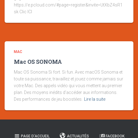
https://e.pcloud.com/#page=register&invite=UtXbZ4sR1
sk Clic ICI
MAC
Mac OS SONOMA
Mac OS Sonoma Si fort. Si fun. Avec macOS Sonoma et
toute sa puissance, travaillez et jouez comme jamais sur
votre Mac. Des appels vidéo qui vous mettent au premier
plan. Des moyens inédits d’accéder aux informations.
Des performances de jeu boostées.
Lire la suite
PAGE D’ACCUEIL
ACTUALITÉS
FACEBOOK