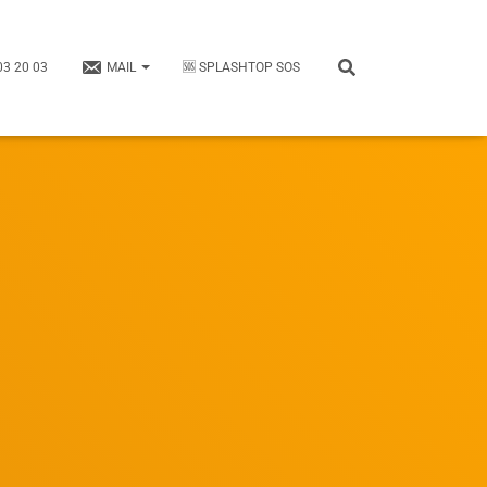
03 20 03
MAIL
🆘 SPLASHTOP SOS