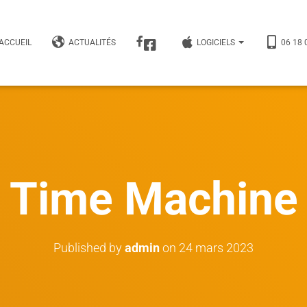
’ACCUEIL
ACTUALITÉS
LOGICIELS
06 18 
Time Machine
Published by
admin
on
24 mars 2023