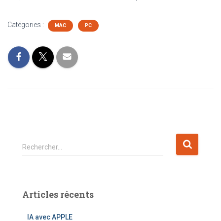
Catégories :
MAC
PC
R
Rechercher…
e
c
h
e
Articles récents
r
c
IA avec APPLE
h