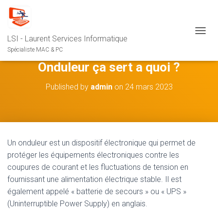
LSI - Laurent Services Informatique
OUVRI
Spécialiste MAC & PC
Onduleur ça sert a quoi ?
Published by
admin
on
24 mars 2023
Un onduleur est un dispositif électronique qui permet de
protéger les équipements électroniques contre les
coupures de courant et les fluctuations de tension en
fournissant une alimentation électrique stable. Il est
également appelé « batterie de secours » ou « UPS »
(Uninterruptible Power Supply) en anglais.